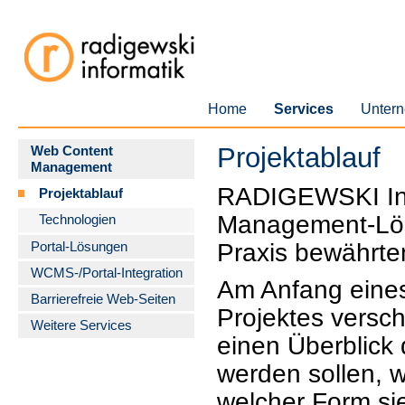
Home
Services
Unter
Projektablauf
Web Content
Management
RADIGEWSKI Inf
Projektablauf
Management-Lös
Technologien
Praxis bewährte
Portal-Lösungen
WCMS-/Portal-Integration
Am Anfang eine
Barrierefreie Web-Seiten
Projektes versc
Weitere Services
einen Überblick
werden sollen, w
welcher Form sie