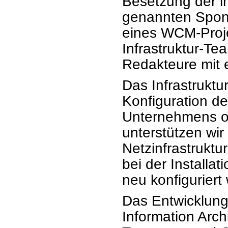
Besetzung der i
genannten Spons
eines WCM-Proje
Infrastruktur-Te
Redakteure mit e
Das Infrastruktu
Konfiguration 
Unternehmens od
unterstützen wi
Netzinfrastrukt
bei der Installa
neu konfiguriert
Das Entwicklung
Information Arch